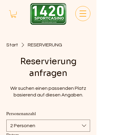
Start
RESERVIERUNG
Reservierung
anfragen
Wir suchen einen passenden Platz
basierend auf diesen Angaben.
Personenanzahl
2 Personen
Datum