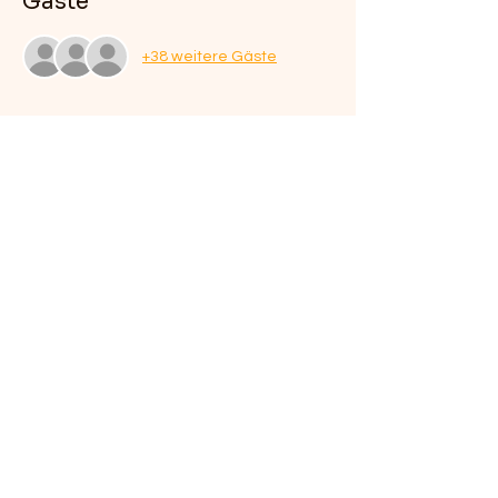
Gäste
+38 weitere Gäste
Über die Veranstaltung
Von 17 bis 21 Uhr heißt es wieder: Klopfen, 
bis der Arzt kommt: 20% Rabatt gib es auf 
alle Schnitzelgerichte!
Diese Veranstaltung teilen