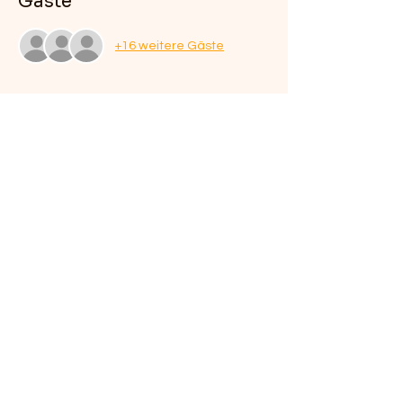
Gäste
+16 weitere Gäste
Über die Veranstaltung
Von 17 bis 21 Uhr heißt es wieder: Klopfen, 
bis der Arzt kommt: 20% Rabatt gib es auf 
alle Schnitzelgerichte!
Diese Veranstaltung teilen